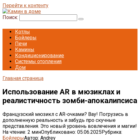
Перейти к контенту
Поиск:
Котлы
Бойлеры
Печи
Камины
Кондиционирование
Системы отопления
Дом
Главная страница
Использование AR в мюзиклах и
реалистичность зомби-апокалипсиса
Французский мюзикл с AR-очками? Вау! Погрузись в
дополненную реальность и забудь про скучные
представления. Это новый уровень вовлечения и магии!
На чтение:
2 мин
Опубликовано:
05.06.2025
Рубрика:
Бойлеры
Автор:
Andrey