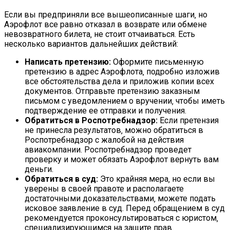
Если вы предприняли все вышеописанные шаги‚ но
Аэрофлот все равно отказал в возврате или обмене
невозвратного билета‚ не стоит отчаиваться. Есть
несколько вариантов дальнейших действий:
Написать претензию:
Оформите письменную
претензию в адрес Аэрофлота‚ подробно изложив
все обстоятельства дела и приложив копии всех
документов. Отправьте претензию заказным
письмом с уведомлением о вручении‚ чтобы иметь
подтверждение ее отправки и получения.
Обратиться в Роспотребнадзор:
Если претензия
не принесла результатов‚ можно обратиться в
Роспотребнадзор с жалобой на действия
авиакомпании. Роспотребнадзор проведет
проверку и может обязать Аэрофлот вернуть вам
деньги.
Обратиться в суд:
Это крайняя мера‚ но если вы
уверены в своей правоте и располагаете
достаточными доказательствами‚ можете подать
исковое заявление в суд. Перед обращением в суд
рекомендуется проконсультироваться с юристом‚
специализирующимся на защите прав