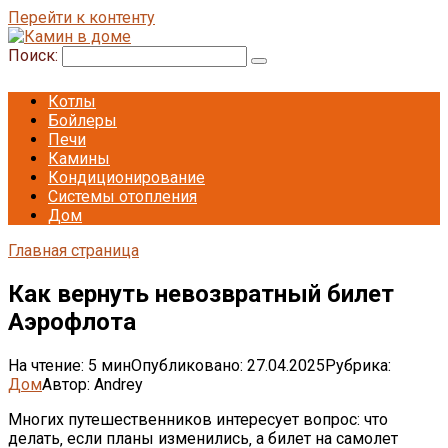
Перейти к контенту
Поиск:
Котлы
Бойлеры
Печи
Камины
Кондиционирование
Системы отопления
Дом
Главная страница
Как вернуть невозвратный билет
Аэрофлота
На чтение:
5 мин
Опубликовано:
27.04.2025
Рубрика:
Дом
Автор:
Andrey
Многих путешественников интересует вопрос: что
делать‚ если планы изменились‚ а билет на самолет