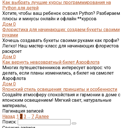
Как выбрать лучшие курсы программирования на
Python для детей
Хотите, чтобы ваш ребенок освоил Python? Разбираем
плюсы и минусы онлайн и офлайн **курсов
Дом
0
Флористика для начинающих: создаем букеты своими
руками
Хочешь создавать букеты своими руками как профи?
Легко! Наш мастер-класс для начинающих флористов
раскроет
Дом
0
Как вернуть невозвратный билет Аэрофлота
Многих путешественников интересует вопрос: что
делать‚ если планы изменились‚ а билет на самолет
Аэрофлота
Дом
0
Японский стиль освещения: принципы и особенности
Создайте атмосферу спокойствия и гармонии в доме с
японским освещением! Мягкий свет, натуральные
материалы,
Пагинация записей
Назад
1
2
3
…
7
Далее
Поиск:
Свежие записи