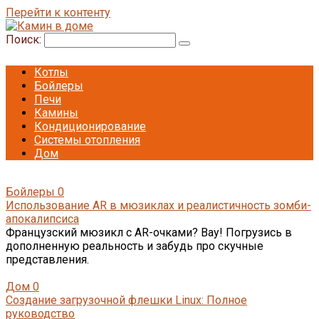
Перейти к контенту
Поиск:
Котлы
Бойлеры
Печи
Камины
Кондиционирование
Системы отопления
Дом
Бойлеры
0
Использование AR в мюзиклах и реалистичность зомби-
апокалипсиса
Французский мюзикл с AR-очками? Вау! Погрузись в
дополненную реальность и забудь про скучные
представления.
Дом
0
Создание загрузочной флешки Linux: Полное
руководство