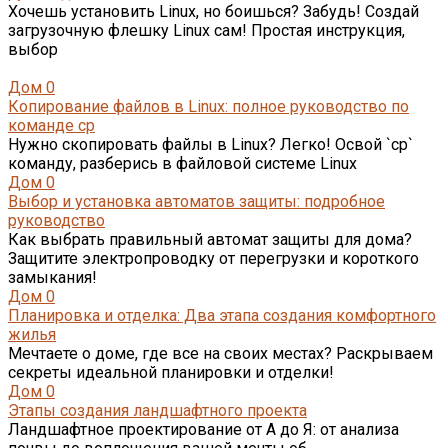
Хочешь установить Linux, но боишься? Забудь! Создай
загрузочную флешку Linux сам! Простая инструкция,
выбор
Дом
0
Копирование файлов в Linux: полное руководство по
команде cp
Нужно скопировать файлы в Linux? Легко! Освой `cp`
команду, разберись в файловой системе Linux
Дом
0
Выбор и установка автоматов защиты: подробное
руководство
Как выбрать правильный автомат защиты для дома?
Защитите электропроводку от перегрузки и короткого
замыкания!
Дом
0
Планировка и отделка: Два этапа создания комфортного
жилья
Мечтаете о доме, где все на своих местах? Раскрываем
секреты идеальной планировки и отделки!
Дом
0
Этапы создания ландшафтного проекта
Ландшафтное проектирование от А до Я: от анализа