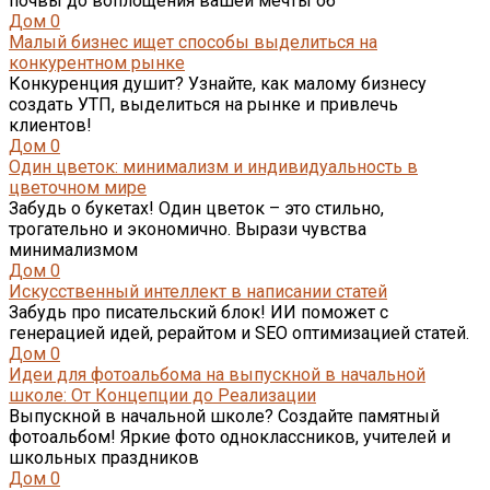
почвы до воплощения вашей мечты об
Дом
0
Малый бизнес ищет способы выделиться на
конкурентном рынке
Конкуренция душит? Узнайте, как малому бизнесу
создать УТП, выделиться на рынке и привлечь
клиентов!
Дом
0
Один цветок: минимализм и индивидуальность в
цветочном мире
Забудь о букетах! Один цветок – это стильно,
трогательно и экономично. Вырази чувства
минимализмом
Дом
0
Искусственный интеллект в написании статей
Забудь про писательский блок! ИИ поможет с
генерацией идей, рерайтом и SEO оптимизацией статей.
Дом
0
Идеи для фотоальбома на выпускной в начальной
школе: От Концепции до Реализации
Выпускной в начальной школе? Создайте памятный
фотоальбом! Яркие фото одноклассников, учителей и
школьных праздников
Дом
0